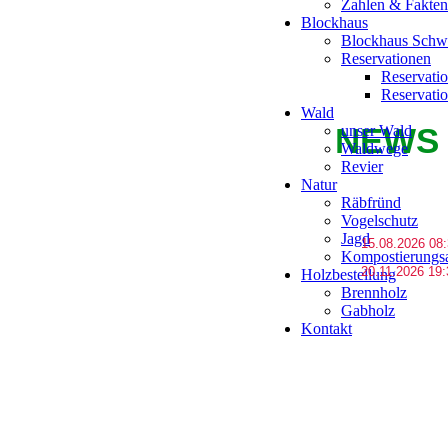
Zahlen & Fakten
Blockhaus
Blockhaus Schw
Reservationen
Reservati
Reservati
Wald
NEWS
unser Wald
Waldwege
Revier
Natur
Räbfründ
Vogelschutz
Jagd
15.08.2026 0
Kompostierungs
20.11.2026 1
Holzbestellung
Brennholz
Gabholz
Kontakt